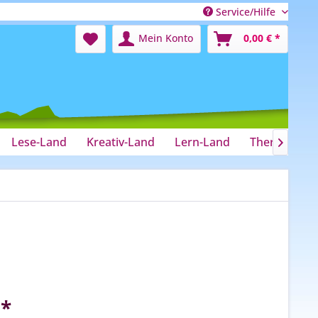
Service/Hilfe
Mein Konto
0,00 € *
Lese-Land
Kreativ-Land
Lern-Land
Therapie-La

 *