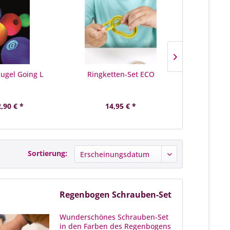
ugel Going L
Ringketten-Set ECO
Großer 
,90 € *
14,95 € *
16,95 €
Sortierung:
Regenbogen Schrauben-Set
Wunderschönes Schrauben-Set
in den Farben des Regenbogens