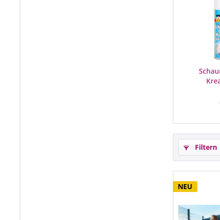
Schaum
Kre
Filtern
NEU