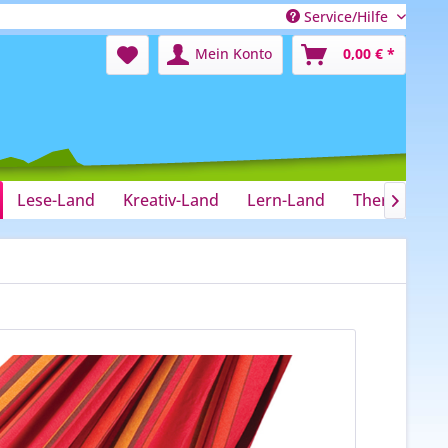
Service/Hilfe
Mein Konto
0,00 € *
Lese-Land
Kreativ-Land
Lern-Land
Therapie-La
