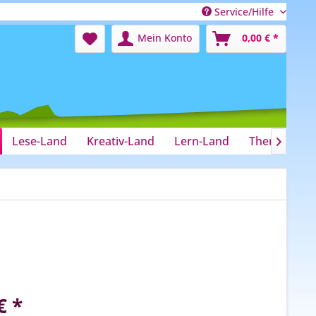
Service/Hilfe
Mein Konto
0,00 € *
Lese-Land
Kreativ-Land
Lern-Land
Therapie-La

€ *