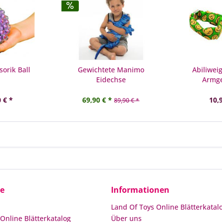
orik Ball
Gewichtete Manimo
Abiliwei
Eidechse
Armge
 € *
69,90 € *
10,
89,90 € *
ce
Informationen
Land Of Toys Online Blätterkatal
Online Blätterkatalog
Über uns