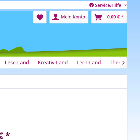
Service/Hilfe
Mein Konto
0,00 € *
Lese-Land
Kreativ-Land
Lern-Land
Therapie-La

€ *