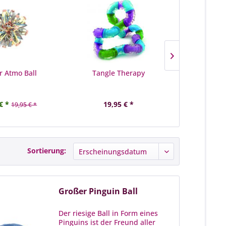
r Atmo Ball
Tangle Therapy
Spider
€ *
19,95 € *
5,
19,95 € *
Sortierung:
Großer Pinguin Ball
Der riesige Ball in Form eines
Pinguins ist der Freund aller