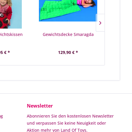
ichtskissen
Gewichtsdecke Smaragda
Thera Beans
Ther
95 € *
129,90 € *
99
Newsletter
og
Abonnieren Sie den kostenlosen Newsletter
und verpassen Sie keine Neuigkeit oder
Aktion mehr von Land Of Toys.