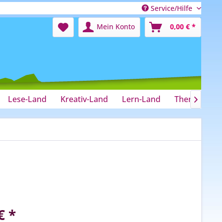
Service/Hilfe
Mein Konto
0,00 € *
Lese-Land
Kreativ-Land
Lern-Land
Therapie-La

€ *