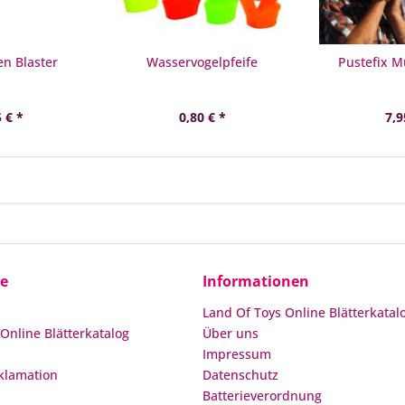
n Blaster
Wasservogelpfeife
Pustefix M
 € *
0,80 € *
7,9
ce
Informationen
Land Of Toys Online Blätterkatal
Online Blätterkatalog
Über uns
Impressum
klamation
Datenschutz
Batterieverordnung