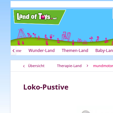
Wunder-Land
Themen-Land
Baby-La
Home

Übersicht
Therapie-Land
mundmotori
Loko-Pustive