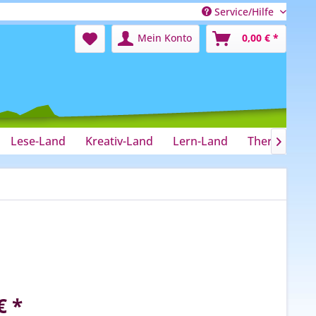
Service/Hilfe
Mein Konto
0,00 € *
Lese-Land
Kreativ-Land
Lern-Land
Therapie-La

€ *