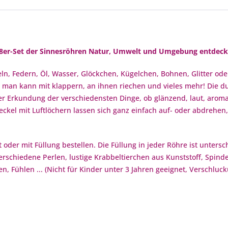
8er-Set der Sinnesröhren Natur, Umwelt und Umgebung entdeck
eln, Federn, Öl, Wasser, Glöckchen, Kügelchen, Bohnen, Glitter od
man kann mit klappern, an ihnen riechen und vieles mehr! Die du
er Erkundung der verschiedensten Dinge, ob glänzend, laut, aromat
eckel mit Luftlöchern lassen sich ganz einfach auf- oder abdrehe
oder mit Füllung bestellen. Die Füllung in jeder Röhre ist unters
rschiedene Perlen, lustige Krabbeltierchen aus Kunststoff, Spin
, Fühlen ... (Nicht für Kinder unter 3 Jahren geeignet, Verschluc