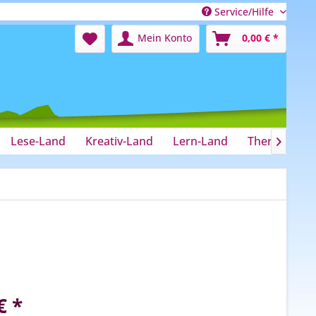
Service/Hilfe
Mein Konto
0,00 € *
Lese-Land
Kreativ-Land
Lern-Land
Therapie-La

€ *