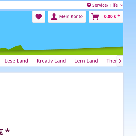
Service/Hilfe
Mein Konto
0,00 € *
Lese-Land
Kreativ-Land
Lern-Land
Therapie-La

€ *