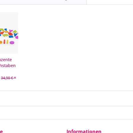
uzente
chstaben
34,90 € *
ce
Informationen