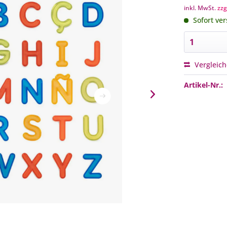
inkl. MwSt.
zzg
Sofort ver
Vergleic
Artikel-Nr.: