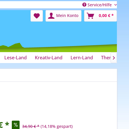
Service/Hilfe
Mein Konto
0,00 € *
Lese-Land
Kreativ-Land
Lern-Land
Therapie-La

€ *
34,90 € *
(14,18% gespart)