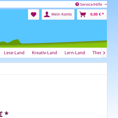
Service/Hilfe
Mein Konto
0,00 € *
Lese-Land
Kreativ-Land
Lern-Land
Therapie-La

€ *