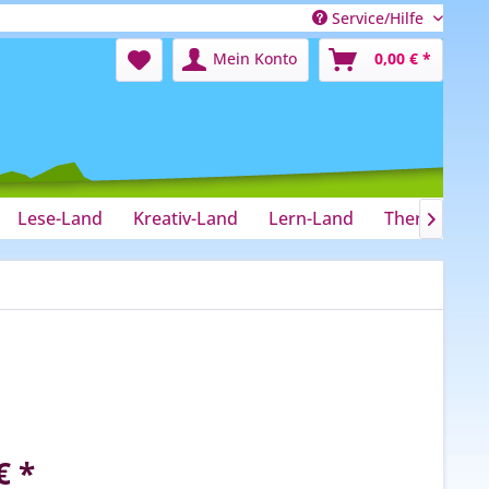
Service/Hilfe
Mein Konto
0,00 € *
Lese-Land
Kreativ-Land
Lern-Land
Therapie-La

€ *