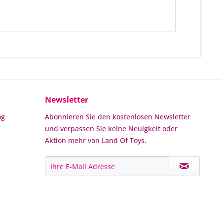
Newsletter
og
Abonnieren Sie den kostenlosen Newsletter
und verpassen Sie keine Neuigkeit oder
Aktion mehr von Land Of Toys.