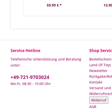
59,99 € *
13,90
Service Hotline
Shop Servi
Telefonische Unterstützung und Beratung
Bestellschein
Land Of Toys 
unter:
Newsletter
+49-721-9703024
Rückgabe/Re
Kontakt
Mo-Fr, 08:30 - 15:00 Uhr
Versand und
Widerrufsrec
Widerruf
AGB