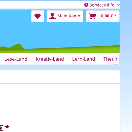
Service/Hilfe
Mein Konto
0,00 € *
Lese-Land
Kreativ-Land
Lern-Land
Therapie-La

€ *