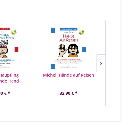
 Häuptling
Michel: Hände auf Reisen
Carle: Di
nde Hand
Nimmers
Weihn
90 € *
32,90 € *
13