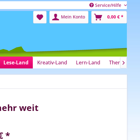
Service/Hilfe
Mein Konto
0,00 € *
Lese-Land
Kreativ-Land
Lern-Land
Therapie-La

mehr weit
€ *