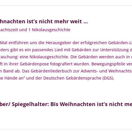
ihnachten ist’s nicht mehr weit …
nachtszeit und 1 Nikolausgeschichte
s Mal entführen uns die Herausgeber der erfolgreichen Gebärden-
nders gibt es ein passendes Lied mit Gebärden zur Unterstützung 
erraschung: eine Nikolausgeschichte. Die Gebärden werden auch i
haft in ihrer Gebärdenpose fotografiert wurden. Bewegungspfeile v
den Band ab. Das Gebärdenliederbuch zur Advents- und Weihnachtsz
e Hände an“ und der Deutschen Gebärdensprache (DGS).
er/ Spiegelhalter: Bis Weihnachten ist’s nicht m