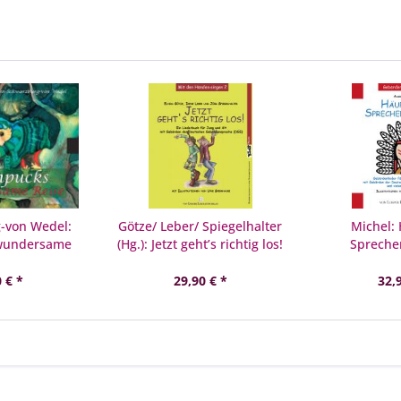
-von Wedel:
Götze/ Leber/ Spiegelhalter
Michel:
wundersame
(Hg.): Jetzt geht’s richtig los!
Spreche
se
DGS
 € *
29,90 € *
32,