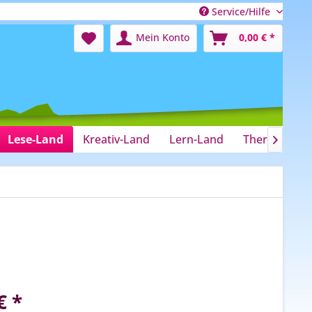
Service/Hilfe
Mein Konto
0,00 € *
Lese-Land
Kreativ-Land
Lern-Land
Therapie-La

€ *