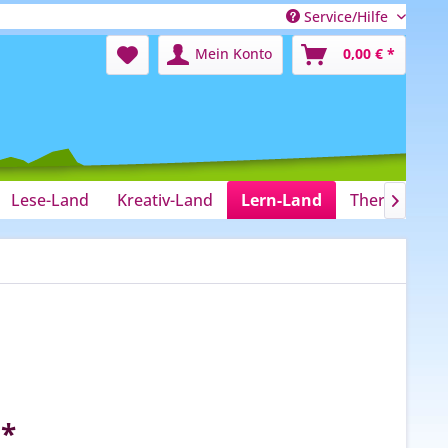
Service/Hilfe
Mein Konto
0,00 € *
Lese-Land
Kreativ-Land
Lern-Land
Therapie-La

 *